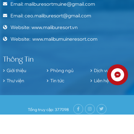
Email: maliburesortmuine@gmail.com
Email: ceo.maliburesort@gmail.com
Website: www.maliburesort.vn
Website: www.malibumuineresort.com
Thông Tin
Giới thiệu
Phòng ngủ
Dịch vụ
Thư viện
Tin tức
Liên hệ
Tổng truy cập: 377098
© Copyright 2024. Bản quyền thuộc về MALIBU RESORT.
Thiết kế bởi
Tính Thành