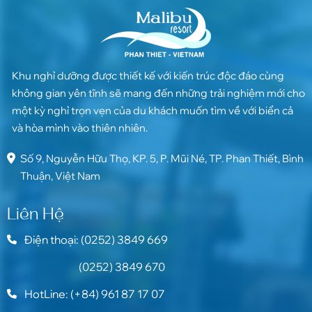
những danh lam thắng cảnh nổi tiếng.
Khu nghỉ dưỡng được thiết kế với kiến trúc độc đáo cùng
không gian yên tĩnh sẽ mang đến những trải nghiệm mới cho
một kỳ nghỉ trọn vẹn của du khách muốn tìm về với biển cả
và hòa mình vào thiên nhiên.
Số 9, Nguyễn Hữu Thọ, KP. 5, P. Mũi Né, TP. Phan Thiết, Bình
Thuận, Việt Nam
Liên Hệ
Điện thoại: (0252) 3849 669
(0252) 3849 670
HotLine: (+84) 961 87 17 07