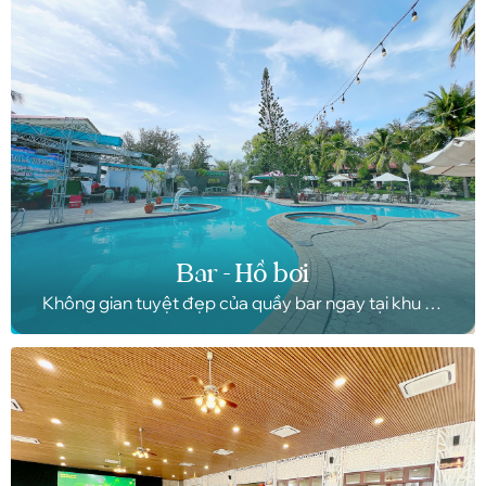
của các cặp đôi trong việc lựa chọn nơi để tổ chức.
Bar - Hồ bơi
Không gian tuyệt đẹp của quầy bar ngay tại khu hồ
bơi. Hồ bơi có view trực diện hướng biển, điểm
quanh hồ bơi là không gian thiên nhiên sân vườn
rộng lớn và mát mẻ cùng hàng dừa xanh cao ngút
ngàn.