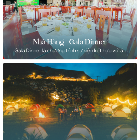
Nhà Hàng - Gala Dinner
Gala Dinner là chương trình sự kiện kết hợp với ăn
tối, được tổ chức công phu nhằm mang lại một
buổi gala vui vẻ để trao đổi, hay lấy ý kiến khách
hàng thay vì những cuộc hội nghị cứng nhắc, nhàm
chán thông thường.