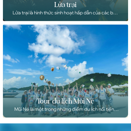
Lửa trại
Lửa trại là hình thức sinh hoạt hấp dẫn của các bạn
trẻ, cùng nhau vây quanh đống lửa trong một cuộc
đi cắm trại, đi dã ngoại.
Tour du lịch Mũi Né
Mũi Né là một trong những điểm du lịch nổi tiếng
của Việt Nam, được nhiều du khách trong và ngoài
nước yêu thích. Nơi đây có nhiều địa điểm tham
quan hấp dẫn, từ những bãi biển hoang sơ đến