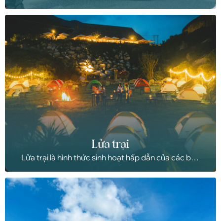
hợp với nhu cầu của quý khách trong thời gian nghỉ
dưỡng tại resort của chúng tôi.
Lửa trại
Lửa trại là hình thức sinh hoạt hấp dẫn của các bạn
trẻ, cùng nhau vây quanh đống lửa trong một cuộc
đi cắm trại, đi dã ngoại.