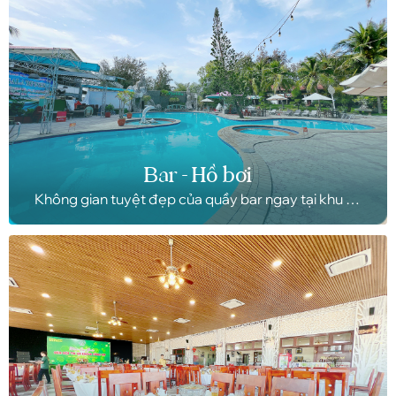
Bar - Hồ bơi
Không gian tuyệt đẹp của quầy bar ngay tại khu hồ
bơi. Hồ bơi có view trực diện hướng biển, điểm
quanh hồ bơi là không gian thiên nhiên sân vườn
rộng lớn và mát mẻ cùng hàng dừa xanh cao ngút
ngàn.