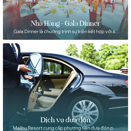
Nhà Hàng - Gala Dinner
Gala Dinner là chương trình sự kiện kết hợp với ăn
tối, được tổ chức công phu nhằm mang lại một
buổi gala vui vẻ để trao đổi, hay lấy ý kiến khách
hàng thay vì những cuộc hội nghị cứng nhắc, nhàm
chán thông thường.
Dịch vụ đưa đón
Malibu Resort cung cấp phương tiện đưa đón phù