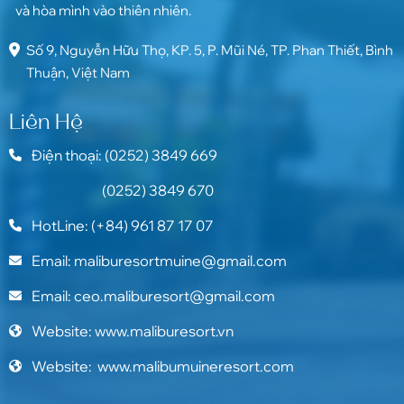
và hòa mình vào thiên nhiên.
Số 9, Nguyễn Hữu Thọ, KP. 5, P. Mũi Né, TP. Phan Thiết, Bình
Thuận, Việt Nam
Liên Hệ
Điện thoại: (0252) 3849 669
(0252) 3849 670
HotLine: (+84) 961 87 17 07
Email: maliburesortmuine@gmail.com
Email: ceo.maliburesort@gmail.com
Website: www.maliburesort.vn
Website: www.malibumuineresort.com