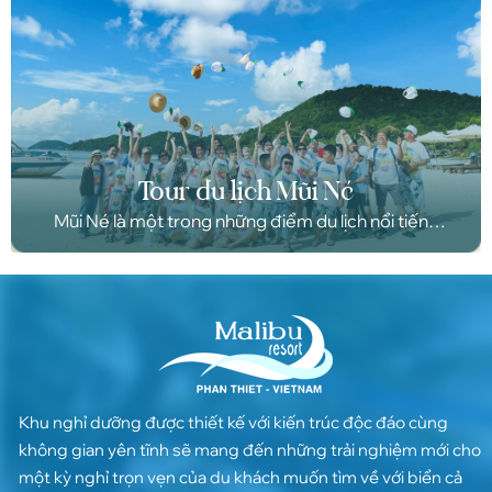
Tour du lịch Mũi Né
Mũi Né là một trong những điểm du lịch nổi tiếng
của Việt Nam, được nhiều du khách trong và ngoài
nước yêu thích. Nơi đây có nhiều địa điểm tham
quan hấp dẫn, từ những bãi biển hoang sơ đến
những danh lam thắng cảnh nổi tiếng.
Khu nghỉ dưỡng được thiết kế với kiến trúc độc đáo cùng
không gian yên tĩnh sẽ mang đến những trải nghiệm mới cho
một kỳ nghỉ trọn vẹn của du khách muốn tìm về với biển cả