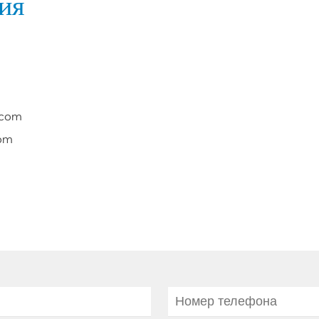
ия
.com
com