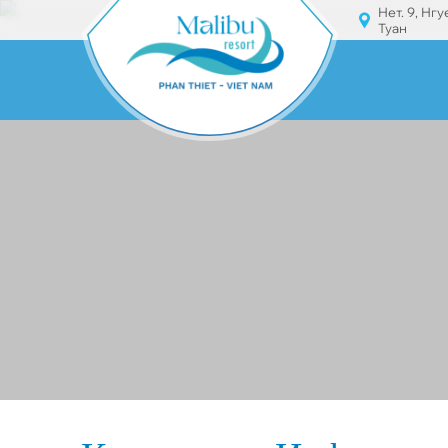
Нет. 9, Нг
Туан