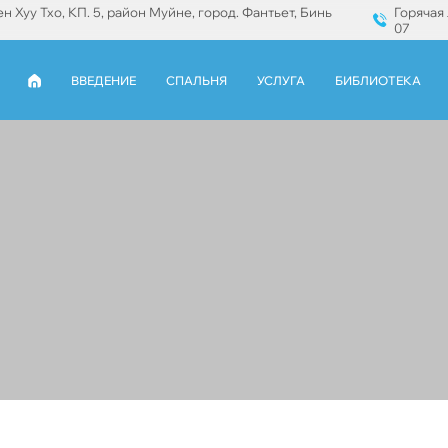
уен Хуу Тхо, КП. 5, район Муйне, город. Фантьет, Бинь
Горячая 
07
ВВЕДЕНИЕ
СПАЛЬНЯ
УСЛУГА
БИБЛИОТЕКА