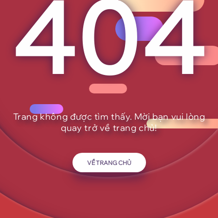
404
404
Trang không được tìm thấy.
Mời bạn vui lòng
quay trở về trang chủ!
VỀ TRANG CHỦ